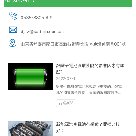
客戶留言
0535-8805999
媒體留言
djsw@sddejin.com.cn
供應商留言
山東省煙臺市龍口市高新技術產業園區通海路南首001號
鋰離子電池循環性能的影響因素有哪
些?
2022-03-11
循環性能對鋰電池來說是很重要的。鋰電
池的周期壽命越長，資源的浪費就越少。
影響鋰電池循環性能的主要原因很多，本
行業新聞
文主要...
新能源汽車電池有幾種？哪種比較
好？