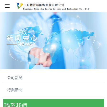
取消
首頁
走進德晉
產品中心
關于德晉
新聞中心
企業文化
電芯產品
研發中心
德晉風采
模組
公司新聞
公司新聞
人才中心
董事長致辭
電池包
行業新聞
行業新聞
客戶服務
德晉大事記
儲能電池簇
校企合作
聯系我們
儲能集裝箱
招聘專欄
聯系我們