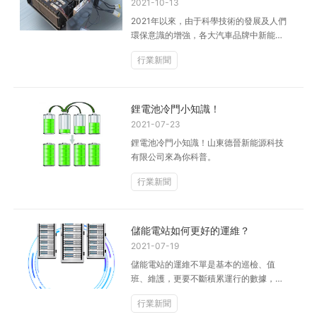
2021-10-13
2021年以來，由于科學技術的發展及人們
環保意識的增強，各大汽車品牌中新能源
車型的銷量不斷創新高。
行業新聞
鋰電池冷門小知識！
2021-07-23
鋰電池冷門小知識！山東德晉新能源科技
有限公司來為你科普。
行業新聞
儲能電站如何更好的運維？
2021-07-19
儲能電站的運維不單是基本的巡檢、值
班、維護，更要不斷積累運行的數據，并
對現有電池容量、健康指標進行實時追
行業新聞
蹤，進而不...